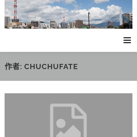
跳
至
主
要
內
容
選單
首頁
關於DZHK PMC
個人日常
作者:
CHUCHUFATE
DZHKPMC MCSER
聯絡