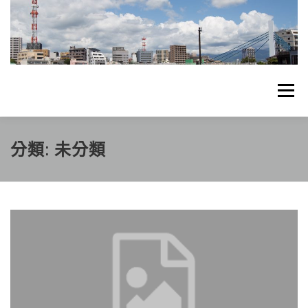
跳
至
主
要
內
容
選單
首頁
關於DZHK PMC
個人日常
分類:
未分類
DZHKPMC MCSER
聯絡